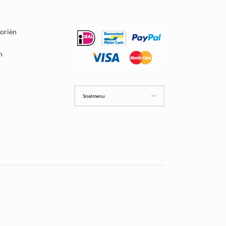
goriën
n