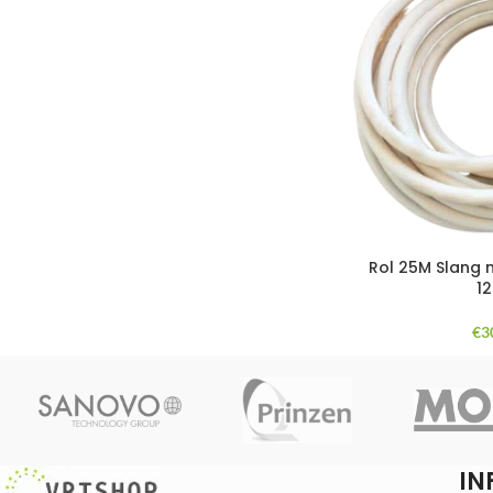
Rol 25M Slang 
1
€
3
IN