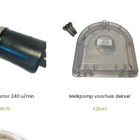
tor 240 u/min
Melkpomp voorhuis deksel
90.70
€
20.63