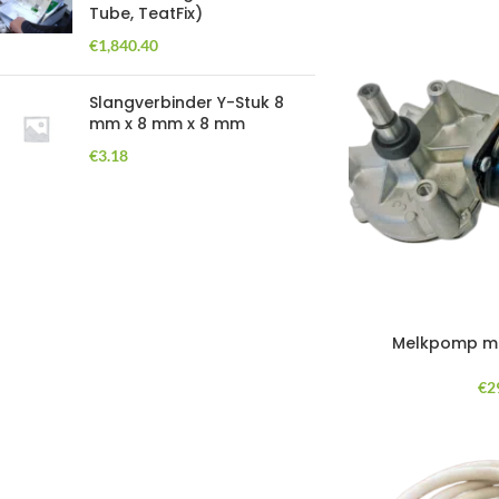
Tube, TeatFix)
€
1,840.40
Slangverbinder Y-Stuk 8
mm x 8 mm x 8 mm
€
3.18
Melkpomp mo
€
2