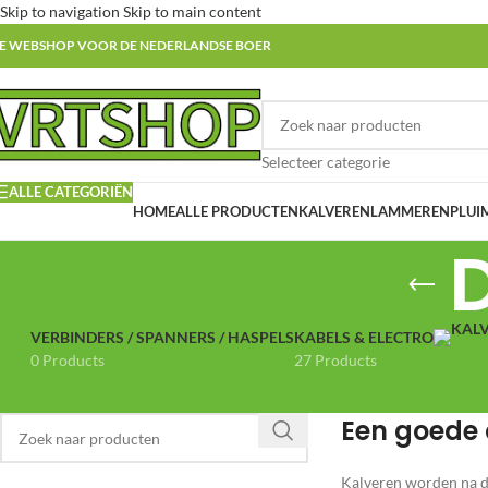
Skip to navigation
Skip to main content
E WEBSHOP VOOR DE NEDERLANDSE BOER
Selecteer categorie
ALLE CATEGORIËN
HOME
ALLE PRODUCTEN
KALVEREN
LAMMEREN
PLUI
VERBINDERS / SPANNERS / HASPELS
KABELS & ELECTRO
0 Products
27 Products
Een goede 
Kalveren worden na d