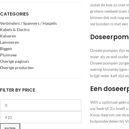
zodat de koe zo snel 
grotere veebedrijven 
CATEGORIES
binnen dat ook nog ee
Verbinders / Spanners / Haspels
verbonden is met een
Kabels & Electro
Doseerpomp
Kalveren
Lammeren
Biggen
Doseerpompen zijn ee
Pluimvee
maar als ze wat ouder
Overige pagina's
Doseerpompen zorgen e
Overige producten
weinig binnenkrijgen 
krijgt ieder kalf zijn e
Een doseer
FILTER BY PRICE
Wilt u optimaal gebr
uw bedrijf. Zo hoeft 
Koop daarom uw dosee
hulponderdelen bij Vr
FILTER