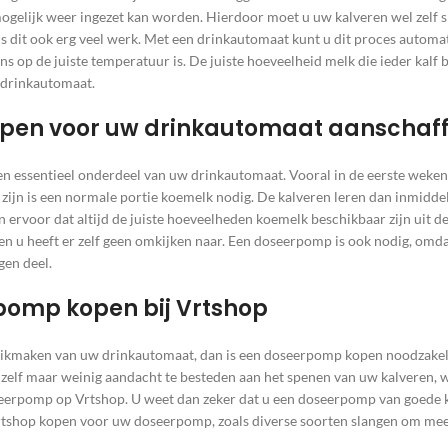
mogelijk weer ingezet kan worden. Hierdoor moet u uw kalveren wel zelf s
is dit ook erg veel werk. Met een drinkautomaat kunt u dit proces automat
ns op de juiste temperatuur is. De juiste hoeveelheid melk die ieder kal
 drinkautomaat.
en voor uw drinkautomaat aanschaf
n essentieel onderdeel van uw drinkautomaat. Vooral in de eerste weken
 zijn is een normale portie koemelk nodig. De kalveren leren dan inmiddel
rvoor dat altijd de juiste hoeveelheden koemelk beschikbaar zijn uit de d
en u heeft er zelf geen omkijken naar. Een doseerpomp is ook nodig, omda
igen deel.
pomp kopen bij Vrtshop
uikmaken van uw drinkautomaat, dan is een doseerpomp kopen noodzakeli
u zelf maar weinig aandacht te besteden aan het spenen van uw kalveren, 
rpomp op Vrtshop. U weet dan zeker dat u een doseerpomp van goede kw
tshop kopen voor uw doseerpomp, zoals diverse soorten slangen om meerd