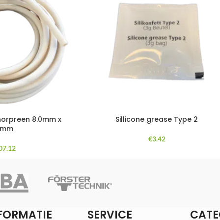
norpreen 8.0mm x
Sillicone grease Type 2
2mm
€
3.42
07.12
FORMATIE
SERVICE
CATE