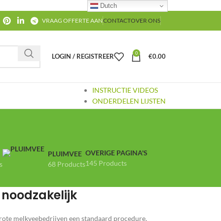
Dutch
VRAAG OFFERTE AAN
CONTACT
OVER ONS
0
LOGIN / REGISTREER
€
0.00
INSTRUCTIE VIDEOS
ONDERDELEN LIJSTEN
OVERIGE PAGINA'S
PLUIMVEE
145 Products
s
68 Products
noodzakelijk
rote melkveebedrijven een standaard procedure,