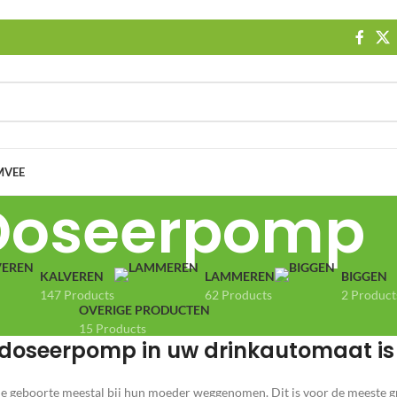
MVEE
Doseerpomp
KALVEREN
LAMMEREN
BIGGEN
147 Products
62 Products
2 Product
OVERIGE PRODUCTEN
15 Products
doseerpomp in uw drinkautomaat is 
e geboorte meestal bij hun moeder weggenomen. Dit is voor de meeste g