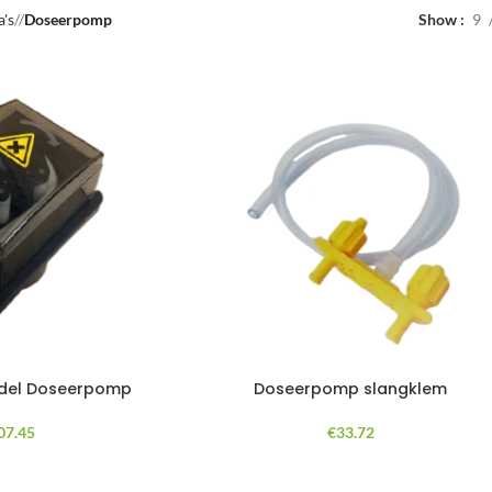
a's
/
Doseerpomp
Show
9
ddel Doseerpomp
Doseerpomp slangklem
07.45
€
33.72