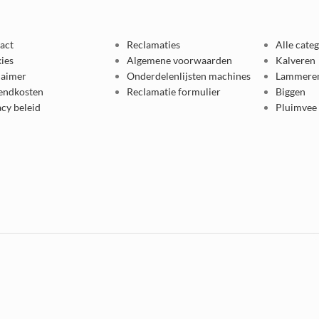
act
Reclamaties
Alle cate
ies
Algemene voorwaarden
Kalveren
laimer
Onderdelenlijsten machines
Lammere
endkosten
Reclamatie formulier
Biggen
acy beleid
Pluimvee