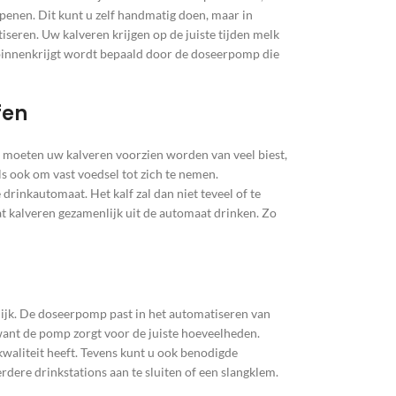
penen. Dit kunt u zelf handmatig doen, maar in
iseren. Uw kalveren krijgen op de juiste tijden melk
f binnenkrijgt wordt bepaald door de doseerpomp die
fen
 moeten uw kalveren voorzien worden van veel biest,
s ook om vast voedsel tot zich te nemen.
rinkautomaat. Het kalf zal dan niet teveel of te
t kalveren gezamenlijk uit de automaat drinken. Zo
jk. De doseerpomp past in het automatiseren van
want de pomp zorgt voor de juiste hoeveelheden.
aliteit heeft. Tevens kunt u ook benodigde
ere drinkstations aan te sluiten of een slangklem.