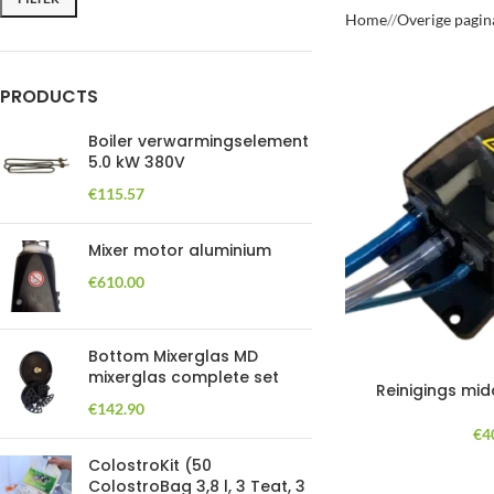
Home
/
Overige pagin
PRODUCTS
Boiler verwarmingselement
5.0 kW 380V
€
115.57
Mixer motor aluminium
€
610.00
Bottom Mixerglas MD
mixerglas complete set
Reinigings mi
€
142.90
€
4
ColostroKit (50
ColostroBag 3,8 l, 3 Teat, 3