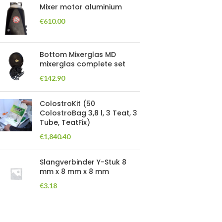
Mixer motor aluminium
€
610.00
Bottom Mixerglas MD
mixerglas complete set
€
142.90
ColostroKit (50
ColostroBag 3,8 l, 3 Teat, 3
Tube, TeatFix)
€
1,840.40
Slangverbinder Y-Stuk 8
mm x 8 mm x 8 mm
€
3.18