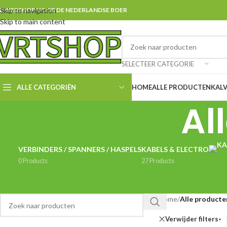
E WEBSHOP VOOR DE NEDERLANDSE BOER
Skip to navigation
Skip to main content
SELECTEER CATEGORIE
ALLE CATEGORIËN
HOME
ALLE PRODUCTEN
KAL
Al
VERBINDERS / SPANNERS / HASPELS
KABELS & ELECTRO
0 Products
27 Products
Home
/
Alle producte
Verwijder filters