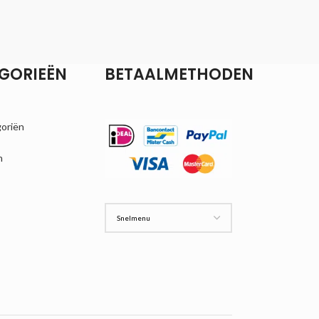
GORIEËN
BETAALMETHODEN
goriën
n