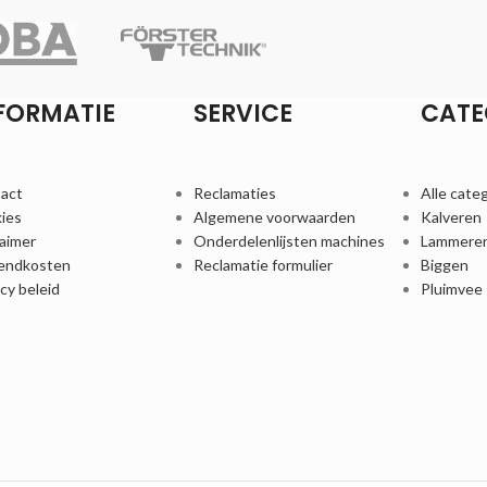
FORMATIE
SERVICE
CATE
act
Reclamaties
Alle cate
ies
Algemene voorwaarden
Kalveren
laimer
Onderdelenlijsten machines
Lammere
endkosten
Reclamatie formulier
Biggen
acy beleid
Pluimvee