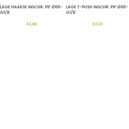
LAGE HAAKSE INSCHR. PIF Ø06-
LAGE T-PUSH INSCHR. PIF Ø06-
G1/8
G1/8
€
2.68
€
3.23