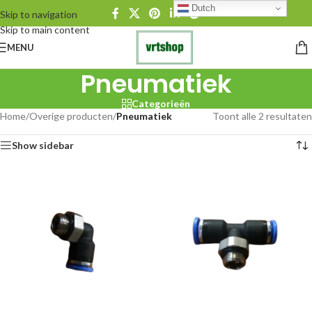
Dutch
Skip to navigation
Skip to main content
MENU
Pneumatiek
Categorieën
Home
/
Overige producten
/
Pneumatiek
Toont alle 2 resultaten
Show sidebar