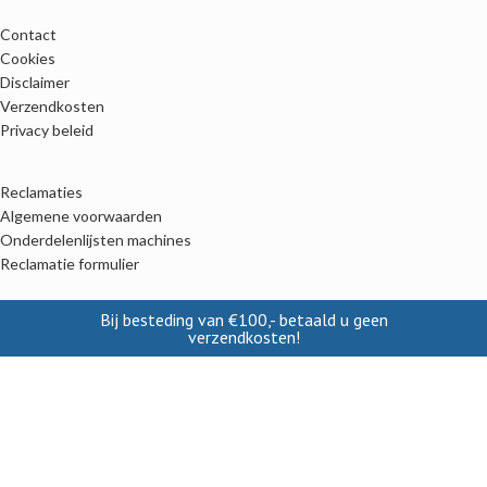
Contact
Cookies
Disclaimer
Verzendkosten
Privacy beleid
Reclamaties
Algemene voorwaarden
Onderdelenlijsten machines
Reclamatie formulier
Bij besteding van €100,- betaald u geen
Alle categoriën
verzendkosten!
Kalveren
Lammeren
Biggen
Pluimvee