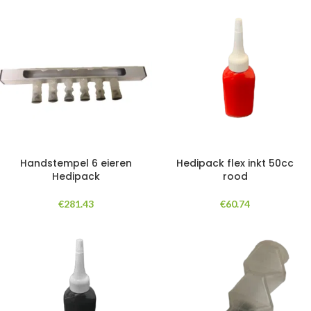
Handstempel 6 eieren
Hedipack flex inkt 50cc
Hedipack
rood
€
281.43
€
60.74