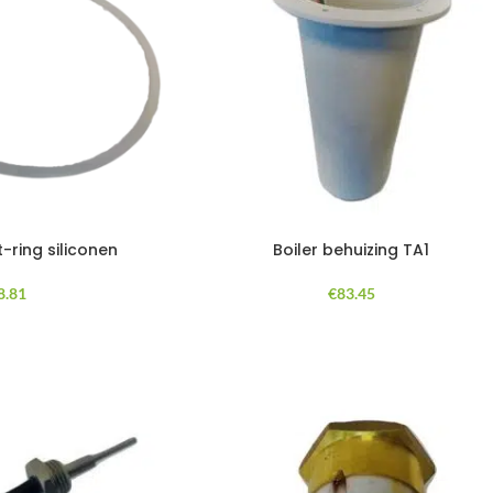
t-ring siliconen
Boiler behuizing TA1
8.81
€
83.45