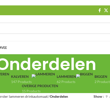
MVEE
Onderdelen
KALVEREN
LAMMEREN
BIGGEN
147 Products
62 Products
2 Product
OVERIGE PRODUCTEN
15 Products
örster lammeren drinkautomaat
/
Onderdelen
Show
9