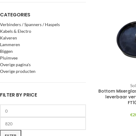
CATEGORIES
Verbinders / Spanners / Haspels
Kabels & Electro
Kalveren
Lammeren
Biggen
Pluimvee
Overige pagina's
Overige producten
So
Bottom Mixerglas
FILTER BY PRICE
leverbaar ver
FT1
€
2
FILTER