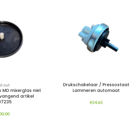
Drukschakelaar / Pressostaat
ld out
 MD mixerglas niet
Lammeren automaat
vangend artikel
07235
€
54.65
00.00