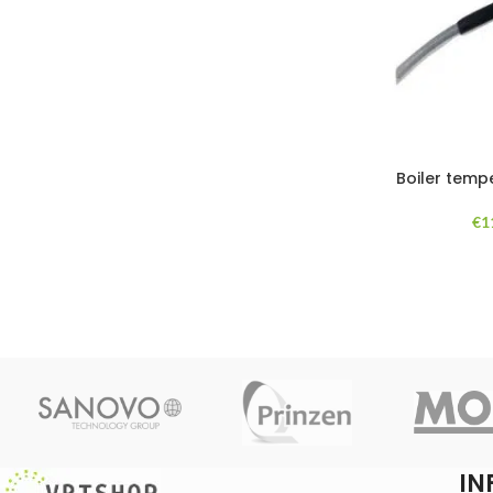
Boiler temp
€
1
IN