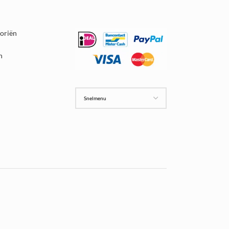
goriën
n