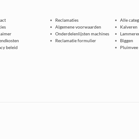
act
Reclamaties
Alle cate
ies
Algemene voorwaarden
Kalveren
laimer
Onderdelenlijsten machines
Lammere
endkosten
Reclamatie formulier
Biggen
acy beleid
Pluimvee