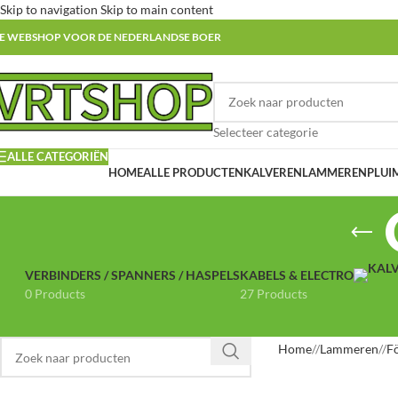
Skip to navigation
Skip to main content
E WEBSHOP VOOR DE NEDERLANDSE BOER
Selecteer categorie
ALLE CATEGORIËN
HOME
ALLE PRODUCTEN
KALVEREN
LAMMEREN
PLUI
VERBINDERS / SPANNERS / HASPELS
KABELS & ELECTRO
0 Products
27 Products
Home
/
Lammeren
/
F