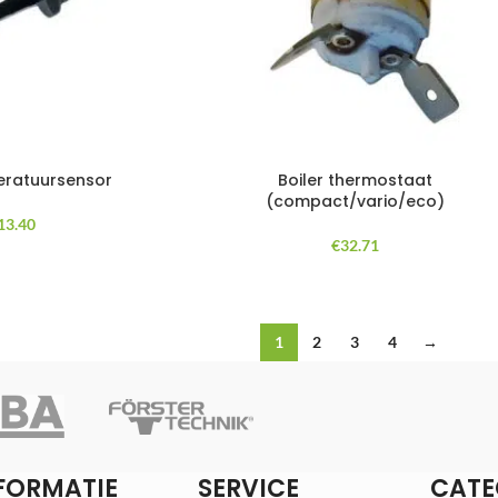
eratuursensor
Boiler thermostaat
(compact/vario/eco)
13.40
€
32.71
1
2
3
4
→
FORMATIE
SERVICE
CATE