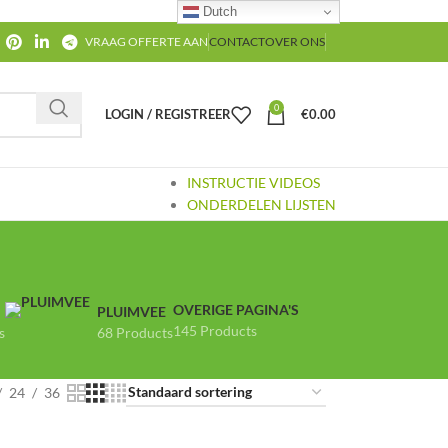
Dutch
VRAAG OFFERTE AAN
CONTACT
OVER ONS
0
LOGIN / REGISTREER
€
0.00
INSTRUCTIE VIDEOS
ONDERDELEN LIJSTEN
OVERIGE PAGINA'S
PLUIMVEE
145 Products
s
68 Products
24
36