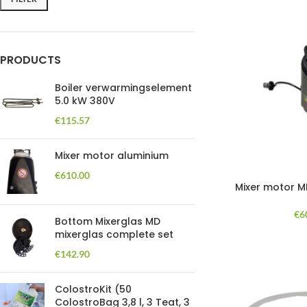
PRODUCTS
Boiler verwarmingselement
5.0 kW 380V
€
115.57
Mixer motor aluminium
€
610.00
Mixer motor 
€
6
Bottom Mixerglas MD
mixerglas complete set
€
142.90
ColostroKit (50
ColostroBag 3,8 l, 3 Teat, 3