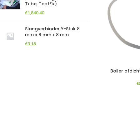
Tube, TeatFix)
€
1,840.40
Slangverbinder Y-Stuk 8
mm x 8 mm x 8 mm
€
3.18
Boiler afdich
€