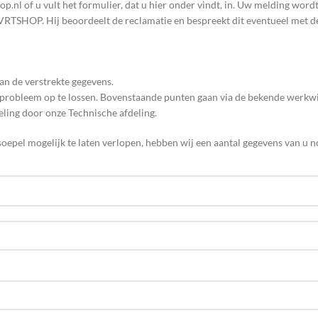
p.nl of u vult het formulier, dat u hier onder vindt, in. Uw melding word
RTSHOP. Hij beoordeelt de reclamatie en bespreekt dit eventueel met d
van de verstrekte gegevens.
 probleem op te lossen. Bovenstaande punten gaan via de bekende werkwi
eling door onze Technische afdeling.
soepel mogelijk te laten verlopen, hebben wij een aantal gegevens van u n