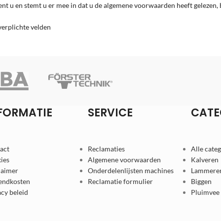
nt u en stemt u er mee in dat u de algemene voorwaarden heeft gelezen,
verplichte velden
FORMATIE
SERVICE
CATE
act
Reclamaties
Alle cate
ies
Algemene voorwaarden
Kalveren
laimer
Onderdelenlijsten machines
Lammere
endkosten
Reclamatie formulier
Biggen
acy beleid
Pluimvee