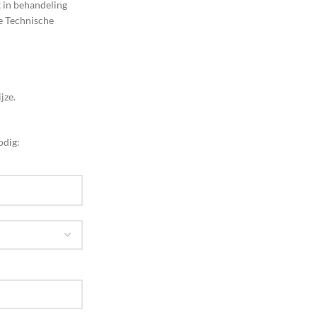
t in behandeling
e Technische
jze.
odig: