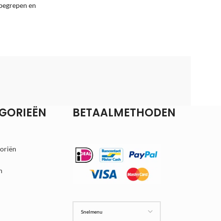
 begrepen en
GORIEËN
BETAALMETHODEN
goriën
n