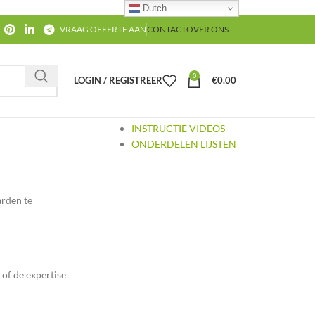
Dutch
VRAAG OFFERTE AAN
CONTACT
OVER ONS
0
LOGIN / REGISTREER
€
0.00
INSTRUCTIE VIDEOS
ONDERDELEN LIJSTEN
arden te
of de expertise