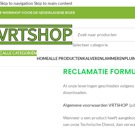
Skip to navigation
Skip to main content
E WEBSHOP VOOR DE NEDERLANDSE BOER
Selecteer categorie
ALLE CATEGORIËN
HOME
ALLE PRODUCTEN
KALVEREN
LAMMEREN
PLUI
RECLAMATIE FORM
Al onze leveringen geschieden volgens
downloaden.
Algemene voorwaarden VRTSHOP
(pdf
Wanneer u een product heeft aangekoc
van onze Technische Dienst, dan verwac