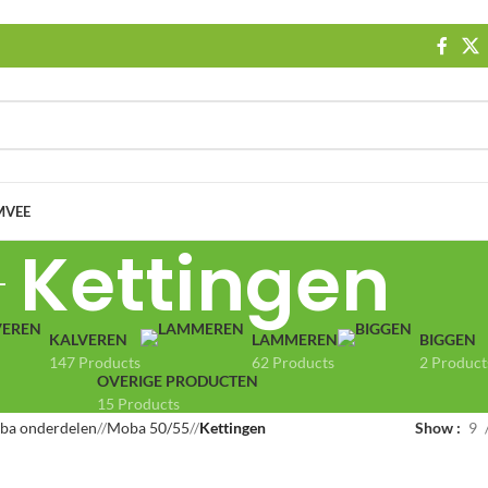
MVEE
Kettingen
KALVEREN
LAMMEREN
BIGGEN
147 Products
62 Products
2 Product
OVERIGE PRODUCTEN
15 Products
ba onderdelen
/
Moba 50/55
/
Kettingen
Show
9