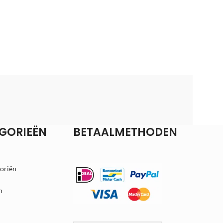
GORIEËN
BETAALMETHODEN
goriën
n