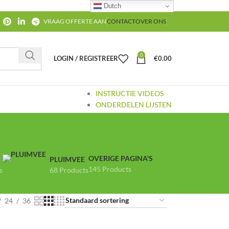
Dutch
VRAAG OFFERTE AAN
CONTACT
OVER ONS
0
LOGIN / REGISTREER
€
0.00
INSTRUCTIE VIDEOS
ONDERDELEN LIJSTEN
OVERIGE PAGINA'S
PLUIMVEE
145 Products
s
68 Products
24
36