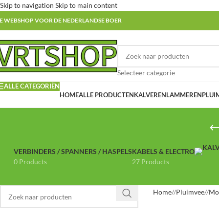
Skip to navigation
Skip to main content
E WEBSHOP VOOR DE NEDERLANDSE BOER
Selecteer categorie
ALLE CATEGORIËN
HOME
ALLE PRODUCTEN
KALVEREN
LAMMEREN
PLUI
VERBINDERS / SPANNERS / HASPELS
KABELS & ELECTRO
0 Products
27 Products
Home
/
Pluimvee
/
Mo