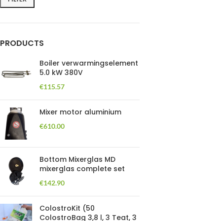
PRODUCTS
Boiler verwarmingselement
5.0 kW 380V
€
115.57
Mixer motor aluminium
€
610.00
Bottom Mixerglas MD
mixerglas complete set
€
142.90
ColostroKit (50
ColostroBag 3,8 l, 3 Teat, 3