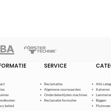
FORMATIE
SERVICE
CATE
act
Reclamaties
Alle cate
ies
Algemene voorwaarden
Kalveren
laimer
Onderdelenlijsten machines
Lammere
endkosten
Reclamatie formulier
Biggen
acy beleid
Pluimvee