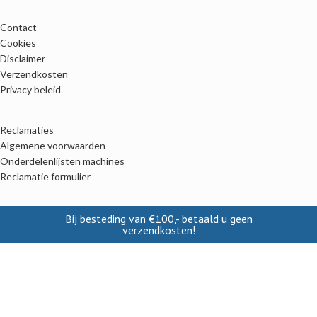
Contact
Cookies
Disclaimer
Verzendkosten
Privacy beleid
Reclamaties
Algemene voorwaarden
Onderdelenlijsten machines
Reclamatie formulier
Alle categoriën
Bij besteding van €100,- betaald u geen
verzendkosten!
Kalveren
Lammeren
Biggen
Pluimvee