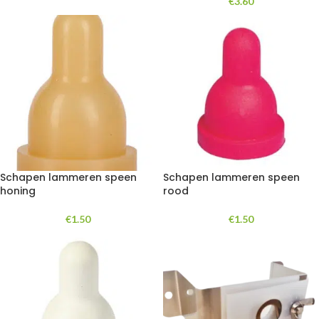
€
3.60
Schapen lammeren speen
Schapen lammeren speen
honing
rood
€
1.50
€
1.50