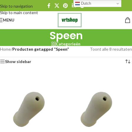
Dutch
Skip to navigation
Skip to main content
MENU
Speen
Categorieën
Home
/
Producten getagged “Speen”
Toont alle 8 resultaten
Show sidebar