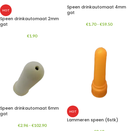
Speen drinkautomaat 4mm
HOT
gat
Speen drinkautomaat 2mm
gat
€
1.70
-
€
59.50
€
1.90
Speen drinkautomaat 6mm
HOT
gat
Lammeren speen (6stk)
€
2.96
-
€
102.90