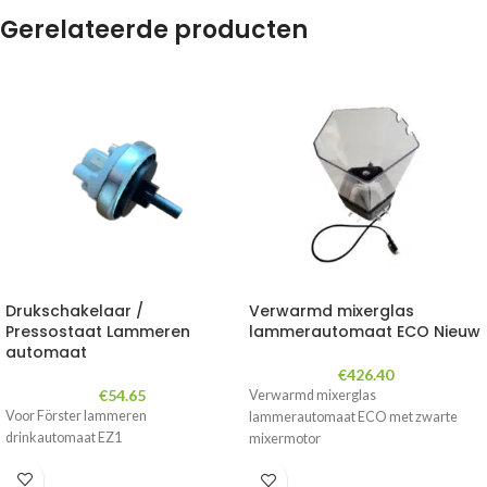
Gerelateerde producten
Drukschakelaar /
Verwarmd mixerglas
Pressostaat Lammeren
lammerautomaat ECO Nieuw
automaat
€
426.40
€
54.65
Verwarmd mixerglas
Voor Förster lammeren
lammerautomaat ECO met zwarte
drinkautomaat EZ1
mixermotor