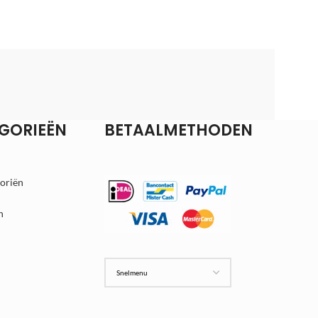
GORIEËN
BETAALMETHODEN
goriën
n