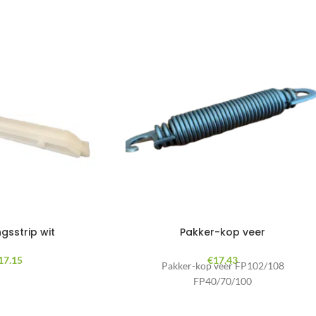
gsstrip wit
Pakker-kop veer
17.15
€
17.43
Pakker-kop veer FP102/108
FP40/70/100