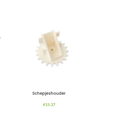
Schepjeshouder
€
15.37
Geschikt vo