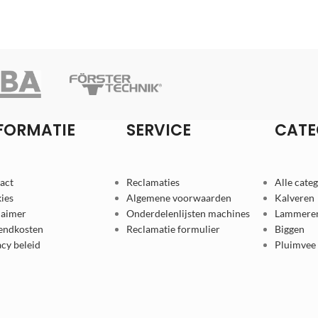
FORMATIE
SERVICE
CATE
act
Reclamaties
Alle cate
ies
Algemene voorwaarden
Kalveren
laimer
Onderdelenlijsten machines
Lammere
endkosten
Reclamatie formulier
Biggen
acy beleid
Pluimvee