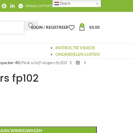
Dutch
VRAAG OFFERTE AAN
CONTACT
OVER ONS
0
LOGIN / REGISTREER
€
0.00
INSTRUCTIE VIDEOS
ONDERDELEN LIJSTEN
mpacker 40
/
Nok schijf vingers fp102
rs fp102
 AAN WINKELWAGEN