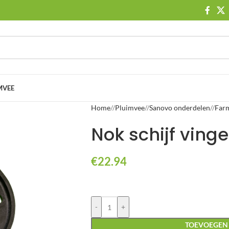
MVEE
Home
/
Pluimvee
/
Sanovo onderdelen
/
Far
Nok schijf vinge
€
22.94
-
+
TOEVOEGEN