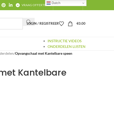
Dutch
VRAAG OFFERTE AAN
CONTACT
OVER ONS
LOGIN / REGISTREER
€
0.00
INSTRUCTIE VIDEOS
ONDERDELEN LIJSTEN
derdelen
/
Opvangschaal met Kantelbare speen
met Kantelbare