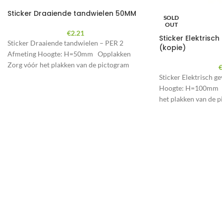
Sticker Draaiende tandwielen 50MM
SOLD
OUT
€
2.21
Sticker Elektrisc
Sticker Draaiende tandwielen – PER 2
(kopie)
Afmeting Hoogte: H=50mm Opplakken
Zorg vóór het plakken van de pictogram
sticker dat
Sticker Elektrisch g
Hoogte: H=100mm O
het plakken van de p