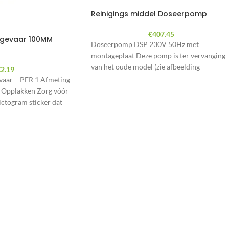
Reinigings middel Doseerpomp
€
407.45
h gevaar 100MM
Doseerpomp DSP 230V 50Hz met
montageplaat Deze pomp is ter vervanging
van het oude model (zie afbeelding
€
2.19
hieronder)
evaar – PER 1 Afmeting
pplakken Zorg vóór
ictogram sticker dat