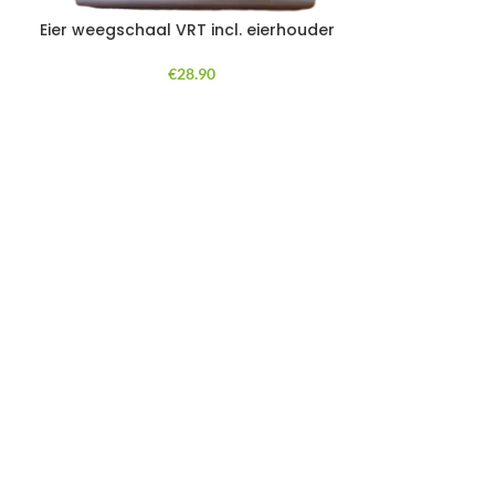
Eier weegschaal VRT incl. eierhouder
LAGE HAAKSE I
€
28.90
Deze luchtkoppe
andere gebruikt
luchtcilinders v
monteren. Snelko