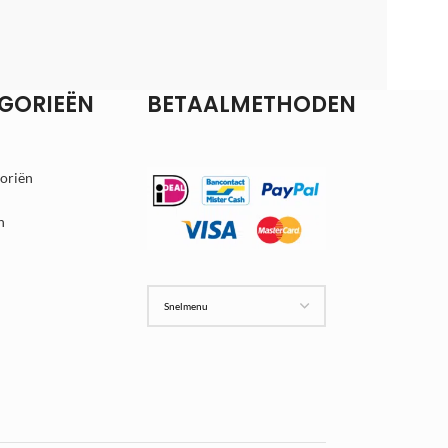
GORIEËN
BETAALMETHODEN
goriën
n