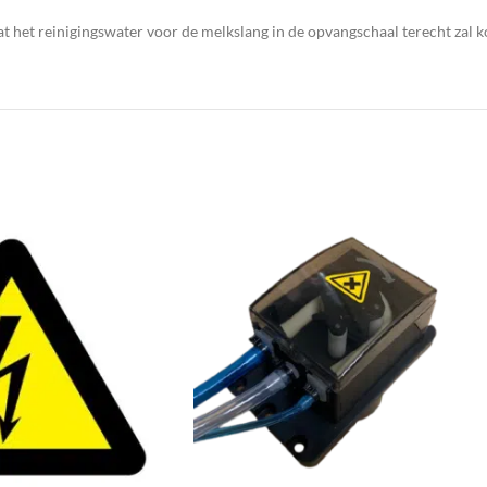
t het reinigingswater voor de melkslang in de opvangschaal terecht zal 