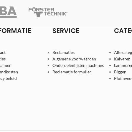
FORMATIE
SERVICE
CATE
act
Reclamaties
Alle cate
ies
Algemene voorwaarden
Kalveren
laimer
Onderdelenlijsten machines
Lammere
endkosten
Reclamatie formulier
Biggen
acy beleid
Pluimvee