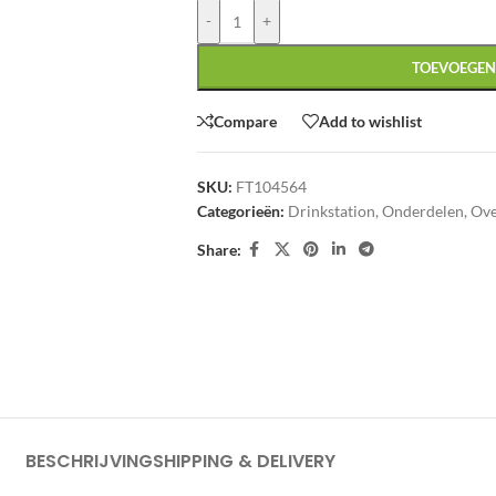
-
+
TOEVOEGEN
Compare
Add to wishlist
SKU:
FT104564
Categorieën:
Drinkstation
,
Onderdelen
,
Ove
Share:
BESCHRIJVING
SHIPPING & DELIVERY