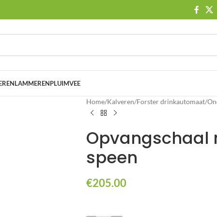
EREN
LAMMEREN
PLUIMVEE
Home
/
Kalveren
/
Forster drinkautomaat
/
On
Opvangschaal 
speen
€
205.00