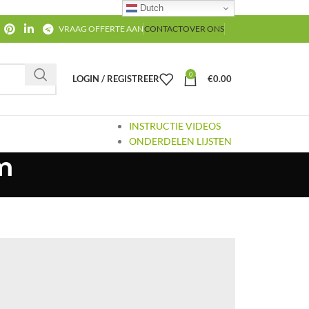
Dutch
VRAAG OFFERTE AAN
CONTACT
OVER ONS
0
LOGIN / REGISTREER
€
0.00
INSTRUCTIE VIDEOS
ONDERDELEN LIJSTEN
m