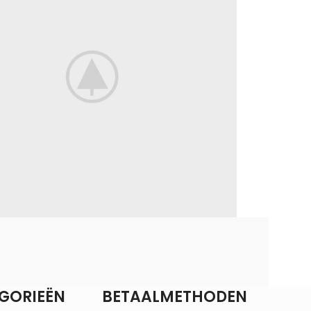
ti parturient parturie
Accessories
GORIEËN
BETAALMETHODEN