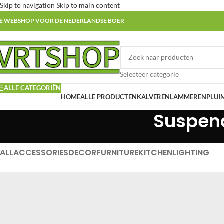
Skip to navigation
Skip to main content
E WEBSHOP VOOR DE NEDERLANDSE BOER
Selecteer categorie
ALLE CATEGORIËN
HOME
ALLE PRODUCTEN
KALVEREN
LAMMEREN
PLUI
Suspen
ALL
ACCESSORIES
DECOR
FURNITURE
KITCHEN
LIGHTING