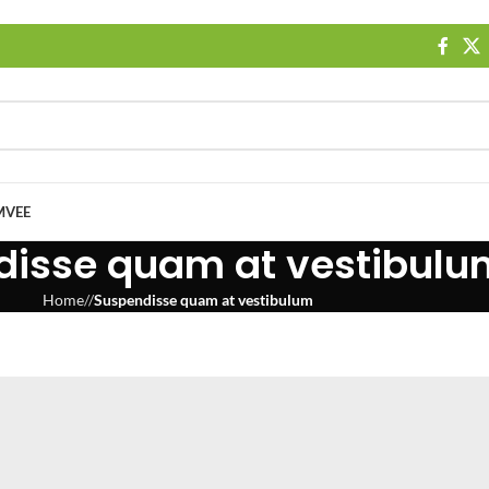
MVEE
disse quam at vestibulu
Home
/
Suspendisse quam at vestibulum