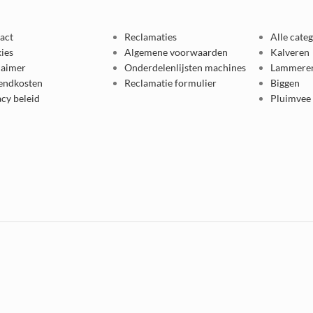
act
Reclamaties
Alle cate
ies
Algemene voorwaarden
Kalveren
laimer
Onderdelenlijsten machines
Lammere
endkosten
Reclamatie formulier
Biggen
acy beleid
Pluimvee