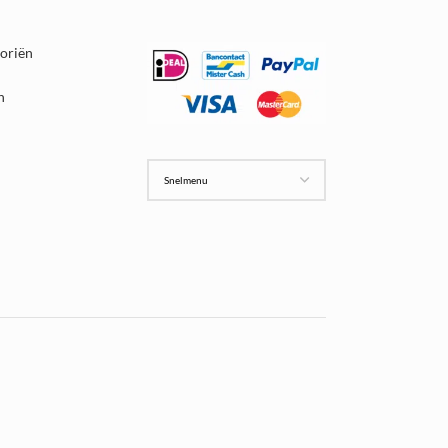
goriën
n