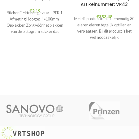
Artikelnummer: VR43
€
2.19
Sticker Elektrisch gevaar – PER 1
€
353.48
Met dit product kunt u eenvoudig 30
Afmeting Hoogte: H=100mm
eieren eieren tegelijk optillen en
Opplakken Zorg vóór het plakken
verplaatsen. Bij dit product is het
van de pictogram sticker dat
wel noodzakelijk