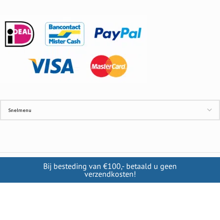
Bij besteding van €100,- betaald u geen
INFORMATIE
verzendkosten!
Contact
Cookies
Disclaimer