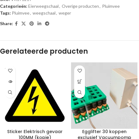
Categorieën:
Eierweegschaal
,
Overige producten
,
Pluimvee
Tags:
Pluimvee
,
weegschaal
,
weger
Share:
Gerelateerde producten
SOLD
OUT
Sticker Elektrisch gevaar
Egglifter 30 koppen
100MM (kopie)
exclusief Vacuumpomp