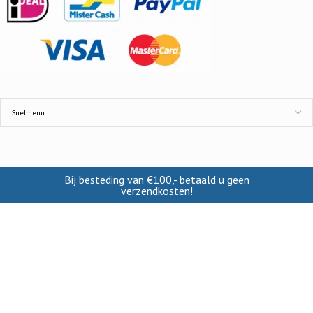
Bij besteding van €100,- betaald u geen
verzendkosten!
INFORMATIE
Contact
Cookies
Disclaimer
Verzendkosten
Privacy beleid
VRTSHOP
2019-2022 CREATED BY >-ROBEE B.V.. KVK: 84723726