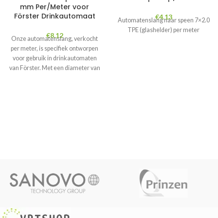
mm Per/Meter voor
Förster Drinkautomaat
€
4.13
Automatenslang naar speen 7×2.0
TPE (glashelder) per meter
€
8.12
Onze automatenslang, verkocht
per meter, is specifiek ontworpen
voor gebruik in drinkautomaten
van Förster. Met een diameter van
8.0×3.0 mm