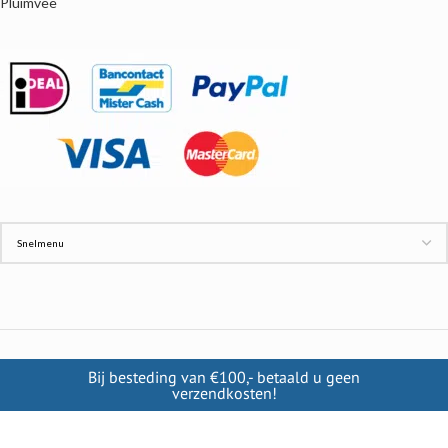
Pluimvee
INFORMATIE
Bij besteding van €100,- betaald u geen
verzendkosten!
Contact
Cookies