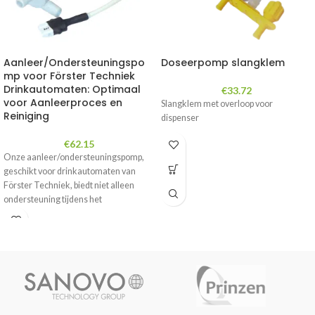
Aanleer/Ondersteuningspo
Doseerpomp slangklem
mp voor Förster Techniek
Drinkautomaten: Optimaal
€
33.72
voor Aanleerproces en
Slangklem met overloop voor
Reiniging
dispenser
€
62.15
Onze aanleer/ondersteuningspomp,
geschikt voor drinkautomaten van
Förster Techniek, biedt niet alleen
ondersteuning tijdens het
aanleerproces van kalveren, maar is
ook