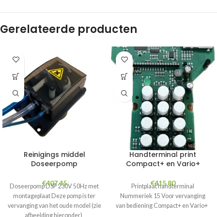
Gerelateerde producten
Reinigings middel
Handterminal print
Doseerpomp
Compact+ en Vario+
€
407.45
€
415.80
Doseerpomp DSP 230V 50Hz met
Printplaat handterminal
montageplaat Deze pomp is ter
Nummeriek 15 Voor vervanging
vervanging van het oude model (zie
van bediening Compact+ en Vario+
afbeelding hieronder)