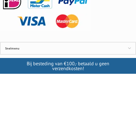
Bij besteding van €100,- betaald u geen
verzendkosten!
INFORMATIE
Contact
Cookies
Disclaimer
Verzendkosten
Privacy beleid
VRTSHOP
2019-2022 CREATED BY >-ROBEE B.V.. KVK: 84723726