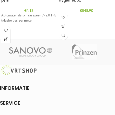
p/m
Hygiënebox
€
4.13
€
548.90
Automatenslang naar speen 7×2.0 TPE
(glashelder) per meter
INFORMATIE
SERVICE