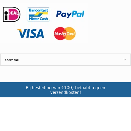
Bij besteding van €100,- betaald u geen
verzendkosten!
INFORMATIE
Contact
Cookies
Disclaimer
Verzendkosten