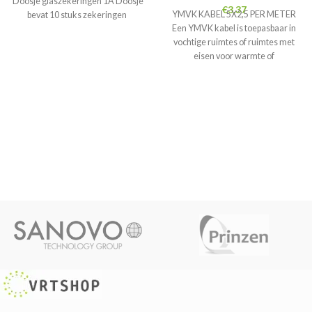
Doosje glaszekeringen 1A Doosje
€
3.37
YMVK KABEL 5X2,5 PER METER
bevat 10 stuks zekeringen
Een YMVK kabel is toepasbaar in
vochtige ruimtes of ruimtes met
eisen voor warmte of