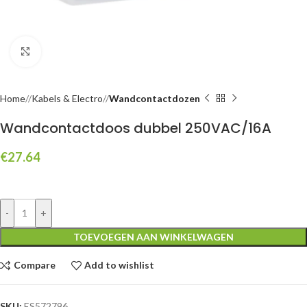
Click to enlarge
Home
/
Kabels & Electro
/
Wandcontactdozen
Wandcontactdoos dubbel 250VAC/16A
€
27.64
-
+
TOEVOEGEN AAN WINKELWAGEN
Compare
Add to wishlist
SKU:
ES572796