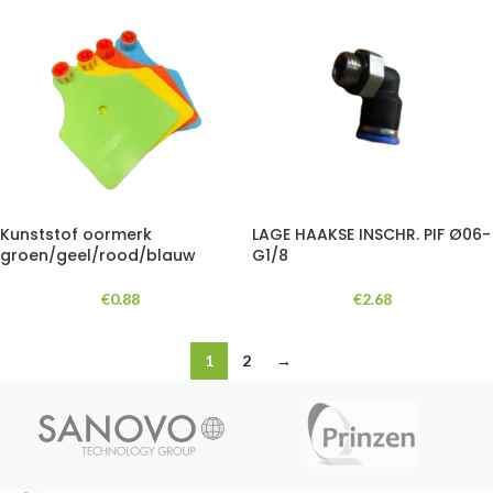
Kunststof oormerk
LAGE HAAKSE INSCHR. PIF Ø06-
groen/geel/rood/blauw
G1/8
€
0.88
€
2.68
1
2
→