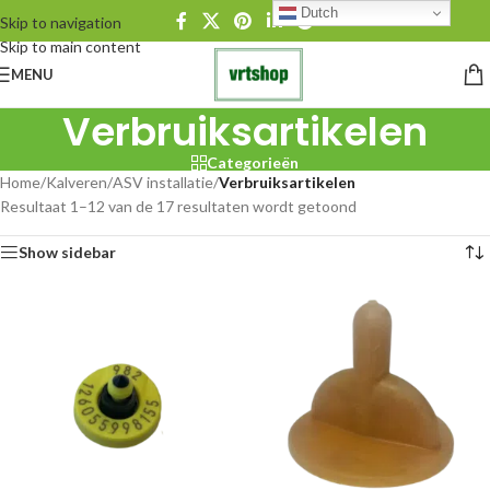
Dutch
Skip to navigation
Skip to main content
MENU
Verbruiksartikelen
Categorieën
Home
/
Kalveren
/
ASV installatie
/
Verbruiksartikelen
Resultaat 1–12 van de 17 resultaten wordt getoond
Show sidebar