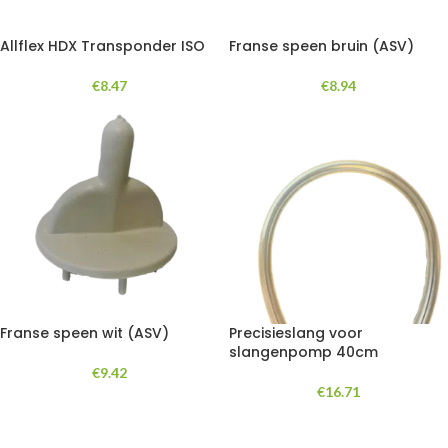
Allflex HDX Transponder ISO
Franse speen bruin (ASV)
€
8.47
€
8.94
Franse speen wit (ASV)
Precisieslang voor
slangenpomp 40cm
€
9.42
€
16.71