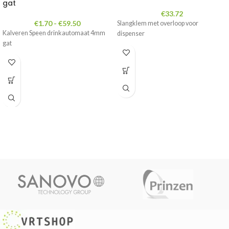
gat
€
33.72
€
1.70
-
€
59.50
Slangklem met overloop voor
Kalveren Speen drinkautomaat 4mm
dispenser
gat