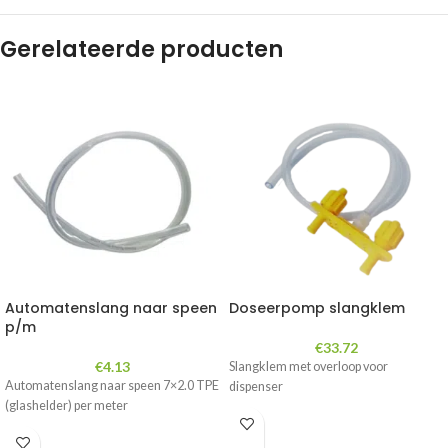
Gerelateerde producten
Automatenslang naar speen
Doseerpomp slangklem
p/m
€
33.72
€
4.13
Slangklem met overloop voor
Automatenslang naar speen 7×2.0 TPE
dispenser
(glashelder) per meter