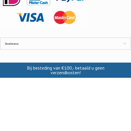
Bij besteding van €100,- betaald u geen
verzendkosten!
INFORMATIE
Contact
Cookies
Disclaimer
Verzendkosten
Privacy beleid
VRTSHOP
2019-2022 CREATED BY >-ROBEE B.V.. KVK: 84723726