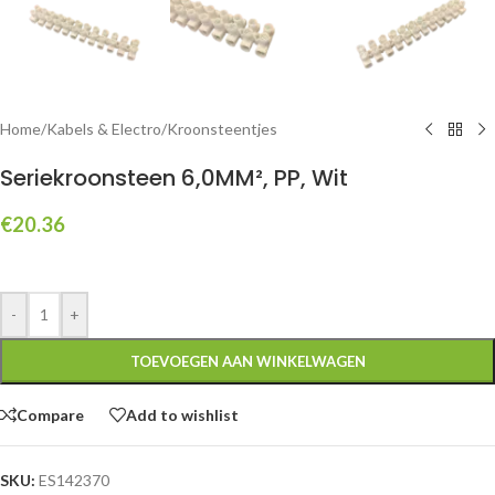
Home
/
Kabels & Electro
/
Kroonsteentjes
Seriekroonsteen 6,0MM², PP, Wit
€
20.36
-
+
TOEVOEGEN AAN WINKELWAGEN
Compare
Add to wishlist
SKU:
ES142370