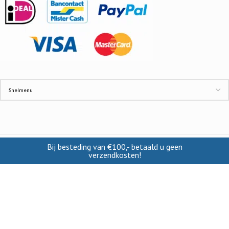
Bij besteding van €100,- betaald u geen
INFORMATIE
verzendkosten!
Contact
Cookies
Disclaimer
Verzendkosten
Privacy beleid