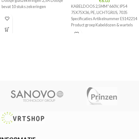
€
6.03
Doosje glaszekeringen 2,5A Doosje
KABELDOOS 2,5MM² 660V, IP54
bevat 10 stuks zekeringen
75X75X36, PE, LICHTGRIJS, 7035
Specificaties Artikelnummer ES142214
Product groep Kabeldozen & wartels
EAN Code 4012195151395