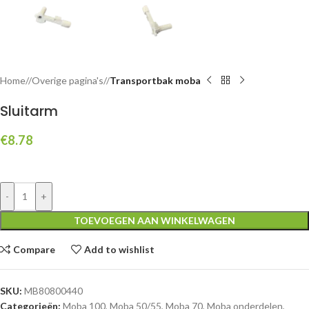
Home
/
Overige pagina's
/
Transportbak moba
Sluitarm
€
8.78
-
+
TOEVOEGEN AAN WINKELWAGEN
Compare
Add to wishlist
SKU:
MB80800440
Categorieën:
Moba 100
,
Moba 50/55
,
Moba 70
,
Moba onderdelen
,