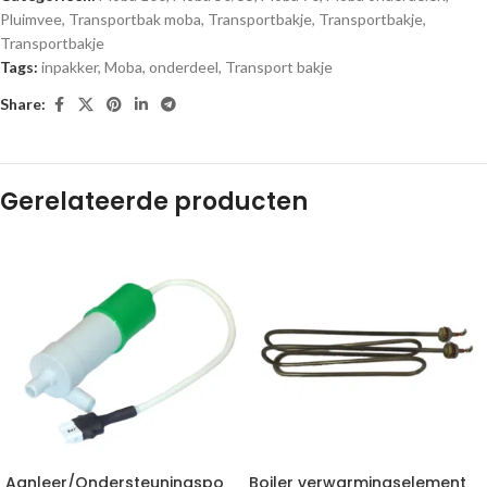
Pluimvee
,
Transportbak moba
,
Transportbakje
,
Transportbakje
,
Transportbakje
Tags:
inpakker
,
Moba
,
onderdeel
,
Transport bakje
Share:
Gerelateerde producten
Aanleer/Ondersteuningspo
Boiler verwarmingselement