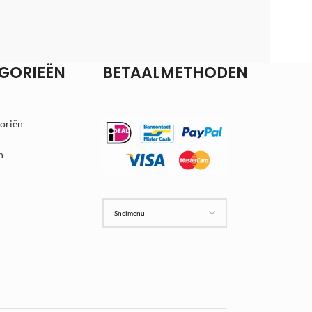
GORIEËN
BETAALMETHODEN
goriën
n