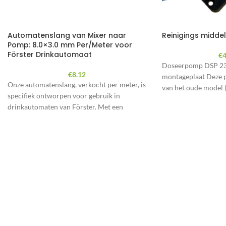
Automatenslang van Mixer naar
Reinigings midd
Pomp: 8.0×3.0 mm Per/Meter voor
Förster Drinkautomaat
€
4
Doseerpomp DSP 2
€
8.12
montageplaat Deze p
Onze automatenslang, verkocht per meter, is
van het oude model (
specifiek ontworpen voor gebruik in
hieronder)
drinkautomaten van Förster. Met een
diameter van 8.0×3.0 mm