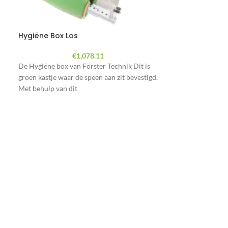
Hygiëne Box Los
Kunststof niet
€
1,078.11
De Hygiëne box van Förster Technik Dit is
Niet Oormerk k
groen kastje waar de speen aan zit bevestigd.
+ Tiris
Met behulp van dit