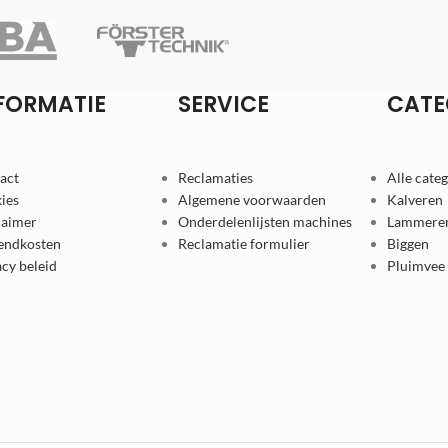
FORMATIE
SERVICE
CATE
act
Reclamaties
Alle cate
ies
Algemene voorwaarden
Kalveren
laimer
Onderdelenlijsten machines
Lammere
endkosten
Reclamatie formulier
Biggen
acy beleid
Pluimvee