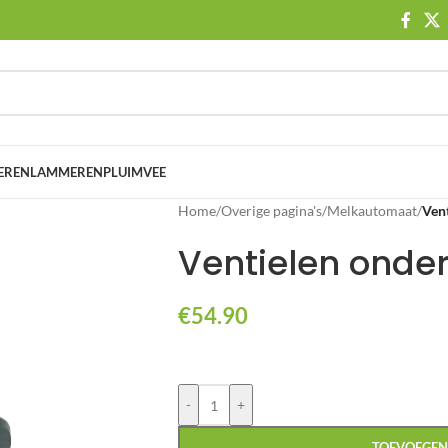
EREN
LAMMEREN
PLUIMVEE
Home
/
Overige pagina's
/
Melkautomaat
/
Ven
Ventielen onde
€
54.90
-
+
TOEVOEGEN