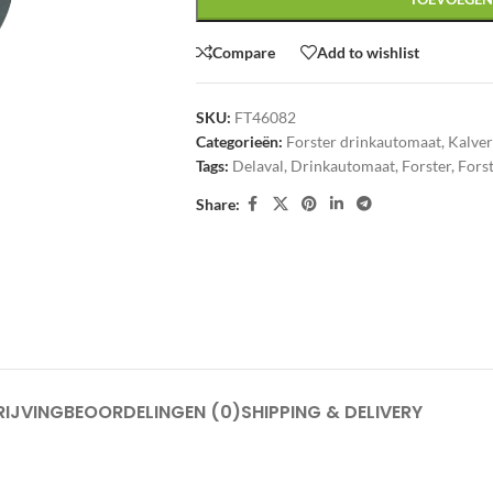
Compare
Add to wishlist
SKU:
FT46082
Categorieën:
Forster drinkautomaat
,
Kalve
Tags:
Delaval
,
Drinkautomaat
,
Forster
,
Fors
Share:
IJVING
BEOORDELINGEN (0)
SHIPPING & DELIVERY