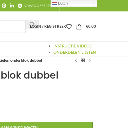
Dutch
VRAAG OFFERTE AAN
CONTACT
OVER ONS
LOGIN / REGISTREER
€
0.00
INSTRUCTIE VIDEOS
ONDERDELEN LIJSTEN
tielen onderblok dubbel
rblok dubbel
 AAN WINKELWAGEN