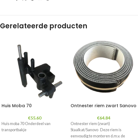
Gerelateerde producten
Huis Moba 70
Ontnester riem zwart Sanovo
€
55.60
€
64.84
Huis moba 70 Onderdeel van
Ontnester riem (zwart)
transportbakje
Staalkat/Sanovo Deze riem is
eenvoudig te monteren d.m.v. de