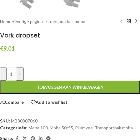
Home
/
Overige pagina's
/
Transportbak moba
Vork dropset
€
9.01
-
+
TOEVOEGEN AAN WINKELWAGEN
Compare
Add to wishlist
SKU:
MB80807060
Categorieën:
Moba 100
,
Moba 50/55
,
Pluimvee
,
Transportbak moba
Share: