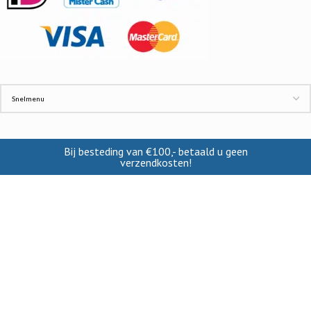
Bij besteding van €100,- betaald u geen
verzendkosten!
INFORMATIE
Contact
Cookies
Disclaimer
Verzendkosten
Privacy beleid
VRTSHOP
2019-2022 CREATED BY >-ROBEE B.V.. KVK: 84723726