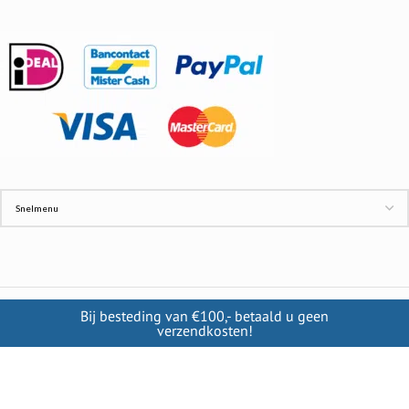
Bij besteding van €100,- betaald u geen
INFORMATIE
verzendkosten!
Contact
Cookies
Disclaimer