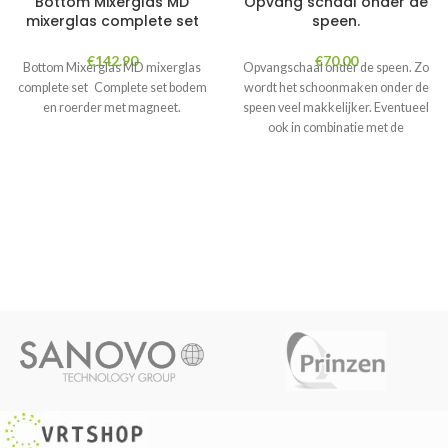
Bottom Mixerglas MD
Opvang schaal onder de
mixerglas complete set
speen.
€
142.90
€
70.00
Bottom Mixerglas MD mixerglas
Opvangschaal onder de speen. Zo
complete set Complete set bodem
wordt het schoonmaken onder de
en roerder met magneet.
speen veel makkelijker. Eventueel
ook in combinatie met de
beweegbare